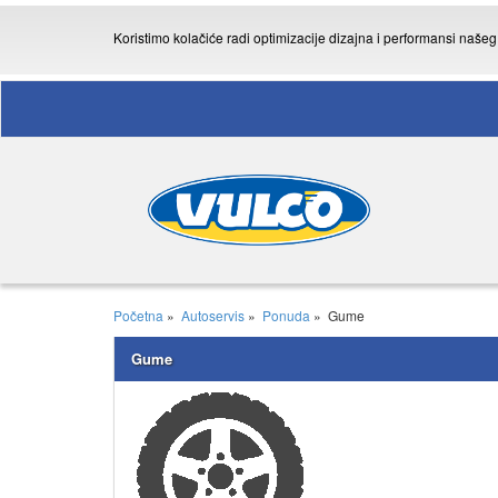
Koristimo kolačiće radi optimizacije dizajna i performansi naš
Početna
»
Autoservis
»
Ponuda
»
Gume
Gume