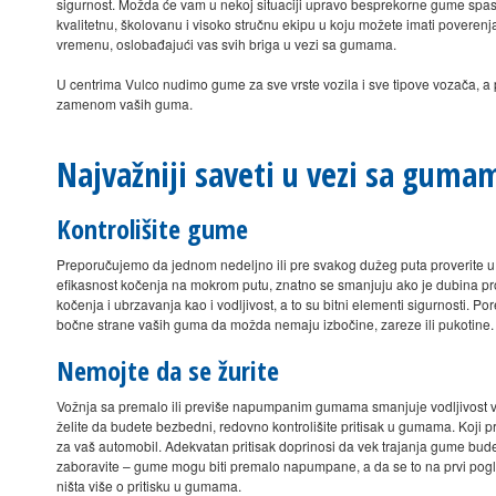
sigurnost. Možda će vam u nekoj situaciji upravo besprekorne gume spasi
kvalitetnu, školovanu i visoko stručnu ekipu u koju možete imati poveren
vremenu, oslobađajući vas svih briga u vezi sa gumama.
U centrima Vulco nudimo gume za sve vrste vozila i sve tipove vozača, a 
zamenom vaših guma.
Najvažniji saveti u vezi sa guma
Kontrolišite gume
Preporučujemo da jednom nedeljno ili pre svakog dužeg puta proverite 
efikasnost kočenja na mokrom putu, znatno se smanjuju ako je dubina pr
kočenja i ubrzavanja kao i vodljivost, a to su bitni elementi sigurnosti. P
bočne strane vaših guma da možda nemaju izbočine, zareze ili pukotine.
Nemojte da se žurite
Vožnja sa premalo ili previše napumpanim gumama smanjuje vodljivost v
želite da budete bezbedni, redovno kontrolišite pritisak u gumama. Koji 
za vaš automobil. Adekvatan pritisak doprinosi da vek trajanja gume bude 
zaboravite – gume mogu biti premalo napumpane, a da se to na prvi pogle
ništa više o pritisku u gumama.