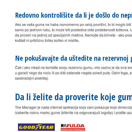
Redovno kontrolišite da li je došlo do n
Ako se vaša guma ne haba ravnomerno po celoj površini, to bi moglo biti 
samo po jednom rubu, to može biti posledica loše podešenosti točkova. U t
da proveri na jednoj od specijalnih mašina. Nemojte da brinete - ako po
koštati ni približno toliko koliko vi mislite.
Ne pokušavajte da uštedite na rezervnoj
Čak i ako nikad ne koristite svoju rezervnu gumu, vrlo važno je da ona s
u garaži nego da noću ili po kiši ostanete negde pored puta. Osim toga, 
saobraćajni prekršaj.
Da li želite da proverite koje g
Tire Manager je naša internet aplikacija koja vam pokazuje koje dimenz
izaberite robnu marku gume (kliknite na odgovarajući logotip) i pratite upu