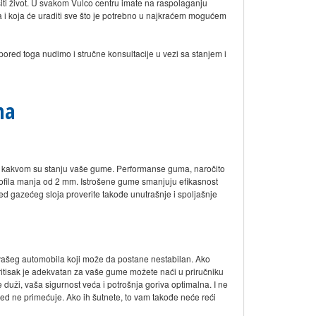
ti život. U svakom Vulco centru imate na raspolaganju
ja i koja će uraditi sve što je potrebno u najkraćem mogućem
pored toga nudimo i stručne konsultacije u vezi sa stanjem i
ma
u kakvom su stanju vaše gume. Performanse guma, naročito
ofila manja od 2 mm. Istrošene gume smanjuju efikasnost
ored gazećeg sloja proverite takođe unutrašnje i spoljašnje
ašeg automobila koji može da postane nestabilan. Ako
pritisak je adekvatan za vaše gume možete naći u priručniku
duži, vaša sigurnost veća i potrošnja goriva optimalna. I ne
d ne primećuje. Ako ih šutnete, to vam takođe neće reći