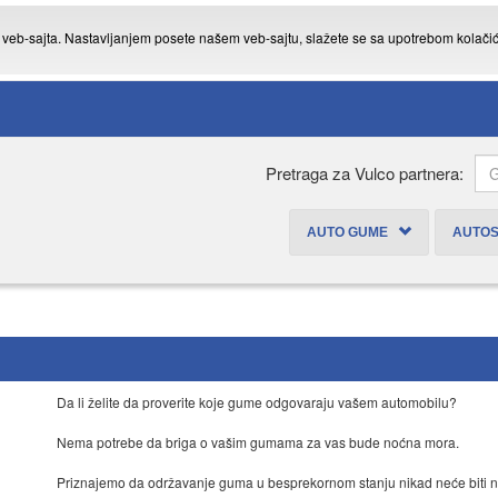
eg veb-sajta. Nastavljanjem posete našem veb-sajtu, slažete se sa upotrebom kolači
Pretraga za Vulco partnera:
AUTO GUME
AUTO
Da li želite da proverite koje gume odgovaraju vašem automobilu?
Nema potrebe da briga o vašim gumama za vas bude noćna mora.
Priznajemo da održavanje guma u besprekornom stanju nikad neće biti na v