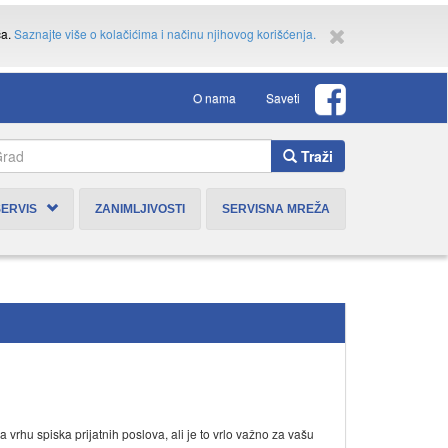
ća.
Saznajte više o kolačićima i načinu njihovog korišćenja.
O nama
Saveti
Traži
SERVIS
ZANIMLJIVOSTI
SERVISNA MREŽA
rhu spiska prijatnih poslova, ali je to vrlo važno za vašu