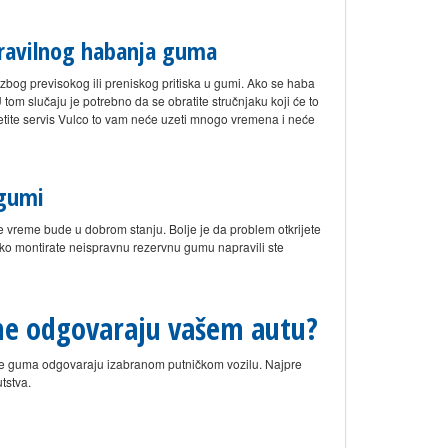
epravilnog habanja guma
zbog previsokog ili preniskog pritiska u gumi. Ako se haba
om slučaju je potrebno da se obratite stručnjaku koji će to
setite servis Vulco to vam neće uzeti mnogo vremena i neće
 gumi
ve vreme bude u dobrom stanju. Bolje je da problem otkrijete
ako montirate neispravnu rezervnu gumu napravili ste
ume odgovaraju vašem autu?
ije guma odgovaraju izabranom putničkom vozilu. Najpre
tstva.